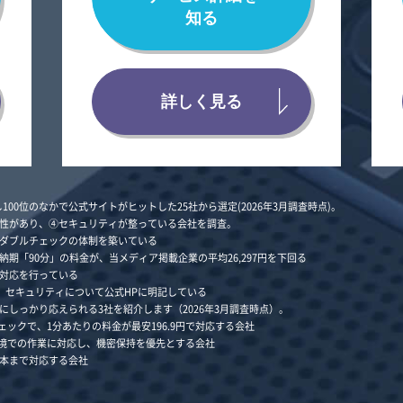
知る
詳しく見る
100位のなかで公式サイトがヒットした25社から選定(2026年3月調査時点)。
性があり、④セキュリティが整っている会社を調査。
ダブルチェックの体制
を築いている
納期「90分」の料金が、当メディア掲載企業の
平均26,297円を下回る
対応
を行っている
、セキュリティについて公式HPに明記している
しっかり応えられる3社を紹介します（2026年3月調査時点）。
ェックで、1分あたりの料金が最安196.9円で対応する会社
環境での作業に対応し、機密保持を優先とする会社
製本まで対応する会社