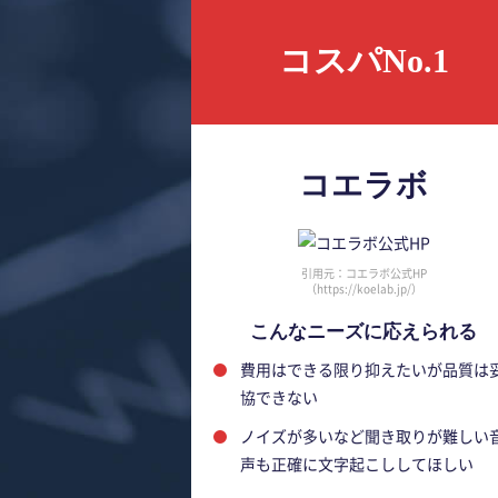
コスパNo.1
コエラボ
引用元：コエラボ公式HP
（https://koelab.jp/）
こんなニーズに応えられる
費用はできる限り抑えたいが品質は
協できない
ノイズが多いなど聞き取りが難しい
声も正確に文字起こししてほしい