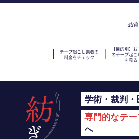
品質
【目的別】お
テープ起こし業者の
のテープ起こ
料金をチェック
を見る
学術・裁判・
専門的なテー
へ