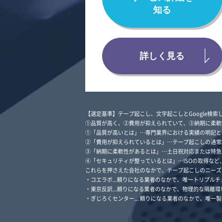
知る
詳しく見る
【選定基準】テープ起こし、文字起こしとGoogle検索し
①品質が高く、②費用が抑えられていて、③納期に柔軟
①「品質が高いとは」…専門業界における
実績の明記と
②「費用が抑えられているとは」…テープ起こしの通常
③「納期に柔軟性があるとは」…
土日祝対応または特急
④「セキュリティが整っているとは」…
ISOの取得など
これらを押さえた会社のなかで、テープ起こしのニーズに
・コエラボ...頼りになる業者のなかで、唯一トリプルチ
・東京反訳...頼りになる業者のなかで、物理的な隔離
・ぎじろくセンター... 頼りになる業者のなかで、唯一