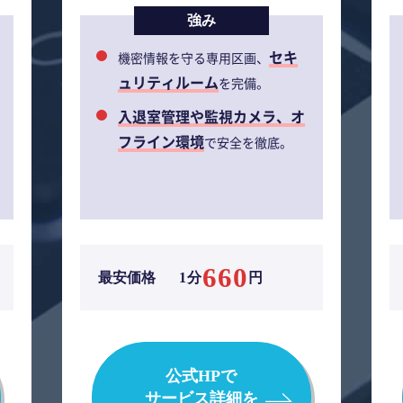
強み
セキ
機密情報を守る専用区画、
ュリティルーム
を完備。
入退室管理や監視カメラ、オ
フライン環境
で安全を徹底。
660
最安価格
1分
円
公式HPで
サービス詳細を