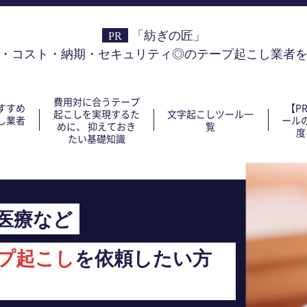
「紡ぎの匠」
・コスト・納期・セキュリティ◎のテープ起こし業者
費用対に合うテープ
すすめ
【P
起こしを実現するた
文字起こしツール一
し業者
ール
めに、 抑えておき
覧
度
たい基礎知識
医療など
プ起こし
を依頼したい方