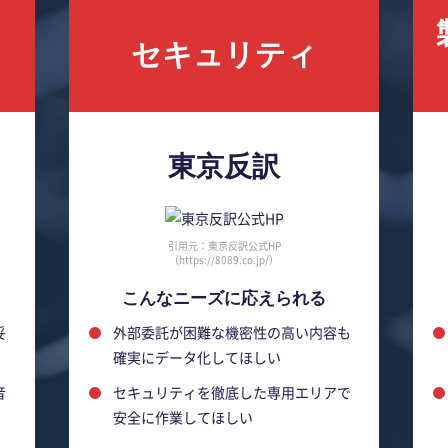
セキュリティ
東京反訳
引用元：東京反訳公式HP
（https://8089.co.jp/）
こんなニーズに応えられる
妥
外部委託が困難な機密性の高い内容も
確実にデータ化してほしい
音
セキュリティを徹底した専用エリアで
安全に作業してほしい