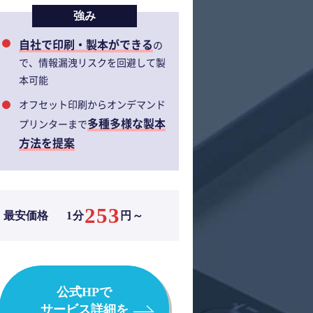
強み
自社で印刷・製本ができる
の
で、情報漏洩リスクを回避して製
本可能
オフセット印刷からオンデマンド
多種多様な製本
プリンターまで
方法を提案
253
最安価格
1分
円～
公式HPで
サービス詳細を