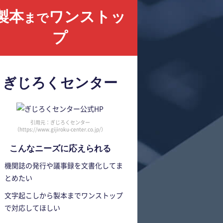
製本
ワンストッ
まで
プ
ぎじろくセンター
引用元：ぎじろくセンター
（https://www.gijiroku-center.co.jp/）
こんなニーズに応えられる
機関誌の発行や議事録を文書化してま
とめたい
文字起こしから製本までワンストップ
で対応してほしい