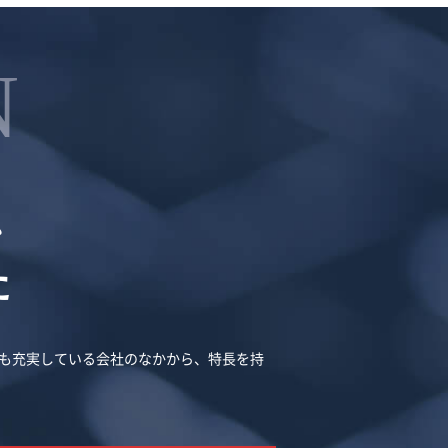
N
、
た
ィも充実している会社のなかから、特長を持