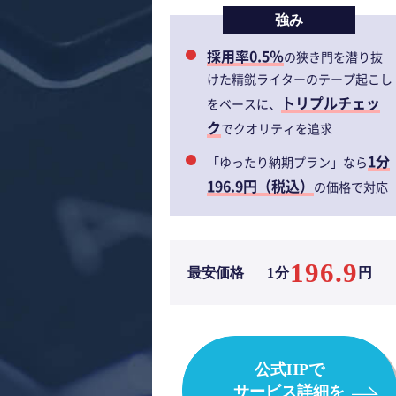
強み
採用率0.5％
の狭き門を潜り抜
けた精鋭ライターのテープ起こし
トリプルチェッ
をベースに、
ク
でクオリティを追求
1分
「ゆったり納期プラン」なら
196.9円（税込）
の価格で対応
196.9
最安価格
1分
円
公式HPで
サービス詳細を